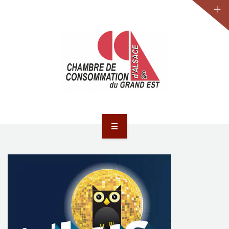
JURIDIQUE
LA CCA-GE
NOS ACTIONS
CONTACT
ACCUEIL
ACTUALITÉS
JURIDIQUE
LA CCA-GE