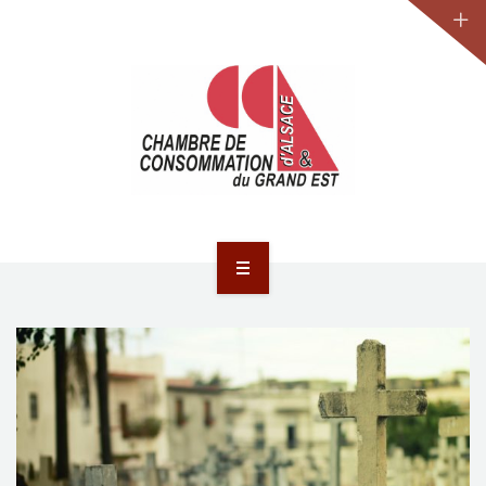
JURIDIQUE
LA CCA-GE
NOS ACTIONS
CONTACT
ACCUEIL
ACTUALITÉS
JURIDIQUE
LA CCA-GE