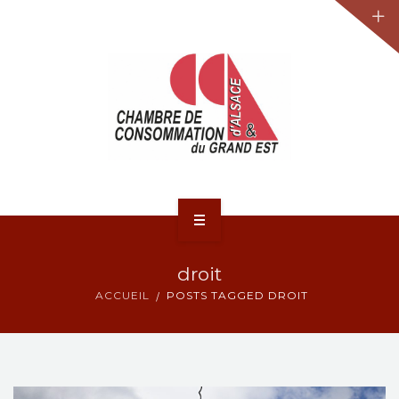
JURIDIQUE
LA CCA-GE
NOS ACTIONS
CONTACT
ACCUEIL
droit
ACTUALITÉS
ACCUEIL
POSTS TAGGED DROIT
JURIDIQUE
LA CCA-GE