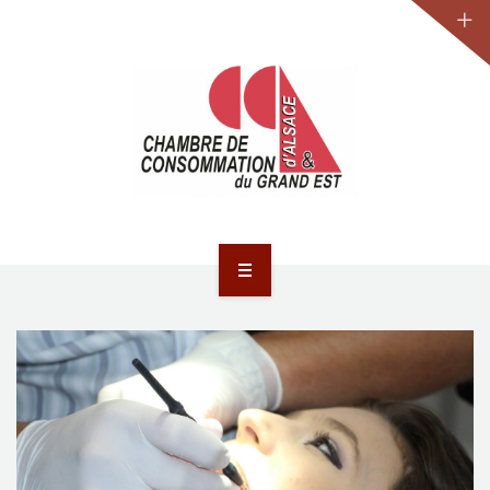
JURIDIQUE
LA CCA-GE
NOS ACTIONS
CONTACT
ACCUEIL
ACTUALITÉS
JURIDIQUE
LA CCA-GE