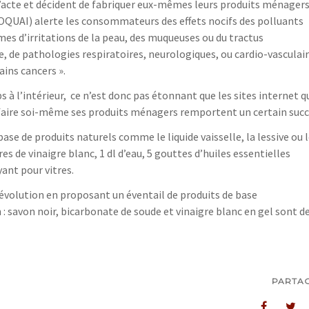
’acte et décident de fabriquer eux-mêmes leurs produits ménagers
OQUAI) alerte les consommateurs des effets nocifs des polluants
tômes d’irritations de la peau, des muqueuses ou du tractus
e, de pathologies respiratoires, neurologiques, ou cardio-vasculai
ins cancers ».
 l’intérieur, ce n’est donc pas étonnant que les sites internet q
 faire soi-même ses produits ménagers remportent un certain succ
ase de produits naturels comme le liquide vaisselle, la lessive ou 
res de vinaigre blanc, 1 dl d’eau, 5 gouttes d’huiles essentielles
ant pour vitres.
évolution en proposant un éventail de produits de base
: savon noir, bicarbonate de soude et vinaigre blanc en gel sont d
PARTA