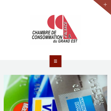
JURIDIQUE
LA CCA-GE
NOS ACTIONS
CONTACT
ACCUEIL
ACTUALITÉS
JURIDIQUE
LA CCA-GE