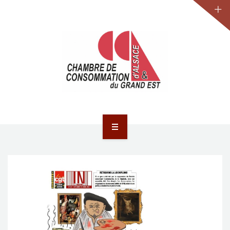
JURIDIQUE
LA CCA-GE
NOS ACTIONS
CONTACT
ACCUEIL
ACTUALITÉS
JURIDIQUE
LA CCA-GE