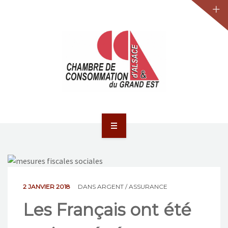
JURIDIQUE
LA CCA-GE
NOS ACTIONS
CONTACT
ACCUEIL
ACTUALITÉS
JURIDIQUE
2 JANVIER 2018
DANS
ARGENT / ASSURANCE
Les Français ont été
LA CCA-GE