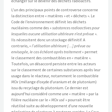
échanger sur le devenir des déchets radioactifs.
L’un des principaux points de controverse concerne
la distinction entre « matières » et « déchets ». Le
Code de l’environnement définit les déchets
nucléaires comme des «
substances radioactives pour
lesquelles aucune utilisation ultérieure n’est prévue
».
Ils nécessitent donc un stockage définitif. A
contrario, «
l’utilisation ultérieure […] prévue ou
envisagée, le cas échéant après traitement »
permet
le classement des combustibles en
«
matière ».
Toutefois, un désaccord persiste entre les acteurs
sur le classement de certaines substances après leur
usage dans le réacteur, notamment le combustible
MOx
(mélange d’oxyde d’uranium et de plutonium)
issu du recyclage du plutonium. Ce dernier est
aujourd’hui considéré comme une « matière » par la
filière nucléaire car le «
MOx usé
» pourrait être
réutilisé suite au développement d’une nouvelle
génération de réacteurs à neutrons rapides. La
Cour