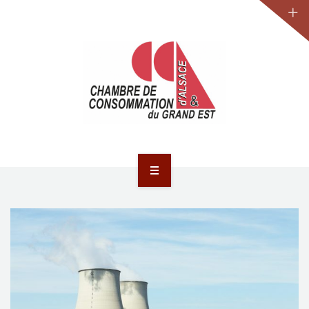
JURIDIQUE
LA CCA-GE
NOS ACTIONS
CONTACT
ACCUEIL
ACTUALITÉS
JURIDIQUE
LA CCA-GE