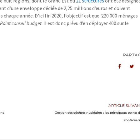
e huit régions, dont le Grand Est où
21 structures
ont été désigné
ent d’une enveloppe dédiée de 2,25 millions d’euros et doivent
s chaque année. D’ici fin 2020, l’objectif est que 220 000 ménages
Point conseil budget
. Il est donc prévu d’en déployer 400 sur le
PARTA
ARTICLE SUIVAN
ont
Gestion des déchets nucléaires : les principaux points 
controver