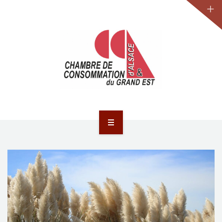
JURIDIQUE
LA CCA-GE
NOS ACTIONS
CONTACT
ACCUEIL
ACTUALITÉS
JURIDIQUE
LA CCA-GE