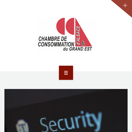
JURIDIQUE
LA CCA-GE
NOS ACTIONS
CONTACT
ACCUEIL
ACTUALITÉS
JURIDIQUE
LA CCA-GE