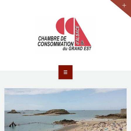
JURIDIQUE
LA CCA-GE
NOS ACTIONS
CONTACT
ACCUEIL
ACTUALITÉS
JURIDIQUE
LA CCA-GE