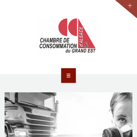
JURIDIQUE
LA CCA-GE
NOS ACTIONS
CONTACT
ACCUEIL
ACTUALITÉS
JURIDIQUE
LA CCA-GE