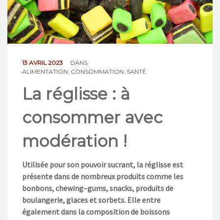
NOS ACTIONS
CONTACT
13 AVRIL 2023
DANS
ALIMENTATION
,
CONSOMMATION
,
SANTÉ
La réglisse : à
consommer avec
modération !
Utilisée pour son pouvoir sucrant, la réglisse
est
présente
dans de nombreux produits comme les
bonbons, chewing
–
gums, snacks, produits
de
boulangerie, glaces et sorbets.
Elle entre
également dans
la composition de
boissons