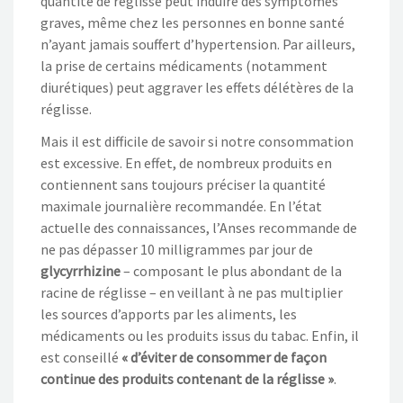
quantité de régli
sse peut induire des symptômes
graves, même chez les personnes en
bonne santé
n’ayant jamais souffert d’hypertension. Par ailleurs
,
la prise de certains médicaments (notamment
diurétiques) peut aggraver
les effets délétères de la
réglisse.
Mais il est d
ifficile de
savoir si notre consommation
est excessive. En effet, de nombreux produits en
contiennent sans toujours préciser la
quantité
maximale journalière recommandée. En l’état
actuelle des connaissance
s
, l’Anses recommande de
ne pas dépasser 10
milligrammes
par jour de
glycyrrhizine
–
composant le plus abondant de la
racine de réglisse
–
en veillant à ne pas multiplier
les sources
d’apports par les aliments, les
médicaments ou les produits issus du tabac. Enfin, il
est conseillé
«
d’éviter de consommer de faç
on
continue
des produits contenant de la réglisse
»
.