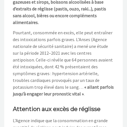
gazeuses et sirops, boissons alcoolisées à base
d’extraits de réglisse (pastis, ouzo, raki.
..), pastis
sans alcool, bières ou encore compléments
alimentaires.
Pourtant, consommée en excès, elle peut entraîner
des intoxications parfois graves.
L’Anses (A
gence
nationale de sécurité sanitaire
)
a
mené
une étude
sur la période 2012
–
2021 avec les centres
antipoison. Celle-ci révéle que 64
personnes avai
en
t
été intoxiquées, dont 42 % présen
taient des
symptômes graves : hypertension artérielle,
troubles cardiaques provoqués
par un taux de
potassium trop élevé dans le sang…
«
allant parfois
jusqu’à engager leur pronostic vital
»
.
Attention aux excès de réglisse
L’Agence indique que la consommation en grande