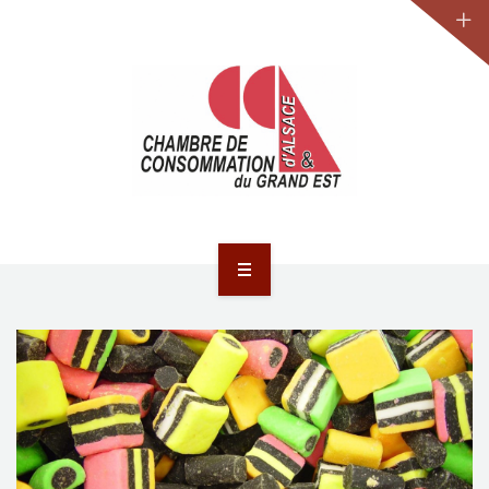
JURIDIQUE
LA CCA-GE
NOS ACTIONS
CONTACT
ACCUEIL
ACTUALITÉS
JURIDIQUE
LA CCA-GE