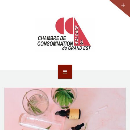
JURIDIQUE
LA CCA-GE
NOS ACTIONS
CONTACT
ACCUEIL
ACTUALITÉS
JURIDIQUE
LA CCA-GE