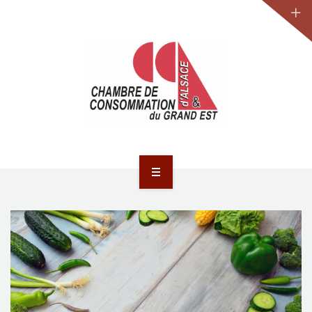
JURIDIQUE
LA CCA-GE
NOS ACTIONS
CONTACT
ACCUEIL
ACTUALITÉS
JURIDIQUE
LA CCA-GE