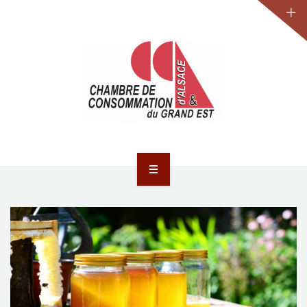
JURIDIQUE
LA CCA-GE
NOS ACTIONS
CONTACT
ACCUEIL
ACTUALITÉS
JURIDIQUE
LA CCA-GE