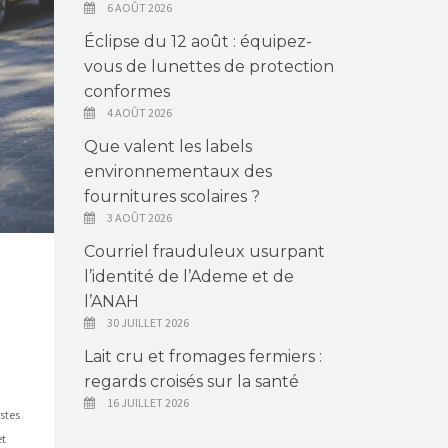
6 AOÛT 2026
Éclipse du 12 août : équipez-
vous de lunettes de protection
conformes
4 AOÛT 2026
Que valent les labels
environnementaux des
fournitures scolaires ?
3 AOÛT 2026
Courriel frauduleux usurpant
l’identité de l’Ademe et de
l’ANAH
30 JUILLET 2026
Lait cru et fromages fermiers :
regards croisés sur la santé
16 JUILLET 2026
stes
et