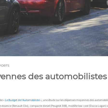
PORTS
ennes des automobilistes
ie «
Le Budget de l’Automobiliste
», une étude sur les dépenses moyennes des automobili
ine essence (Renault Clio), compacte diesel (Peugeot 308), modèle low-cost (Dacia Logan) 