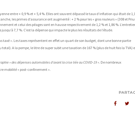
e entre + 0,9 % et + 5,4 %. Elles ont souvent dépassé le taux d’inflation qui était de 1,
evanche, les primes d’assurance ont augmenté : + 2 % pour les « gros rouleurs » (308 et Prius
tionnement et celui des péages sont en hausse respectivement de 1,2 % et 1,86 %. L’entretie
jusqu’à 7,7 %. C’est la dépense qui impacte le plus les résultats de l’étude.
s taxé ». Les taxes représentent en effet un quart de son budget, dont une bonne partie
otal). A la pompe, le litre de super subit une taxation de 167 % (plus de huit fois la TVA) e
graphie » des dépenses automobiles d’avant la crise liée au COVID-19 ».
De nombreux
tre mobilité « post-confinement ».
PARTA