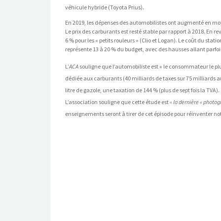
véhicule hybride (Toyota Prius).
En 2019, les dépenses des automobilistes ont augmenté en moyenn
Le prix des carburants est resté stable par rapport à 2018. En r
6 % pour les « petits rouleurs » (Clio et Logan). Le coût du sta
représente 13 à 20 % du budget, avec des hausses allant parfois 
L’
ACA
souligne que l’automobiliste est « le consommateur le plu
dédiée aux carburants (40 milliards de taxes sur 75 milliards au t
litre de gazole, une taxation de 144 % (plus de sept fois la TVA).
L’association souligne que cette étude est
« la dernière « photo
enseignements seront à tirer de cet épisode pour réinventer no