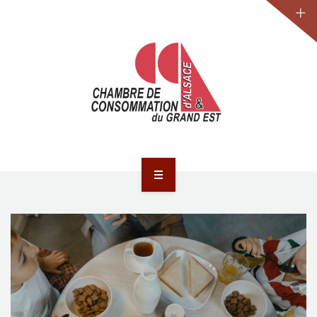
JURIDIQUE
LA CCA-GE
NOS ACTIONS
CONTACT
ACCUEIL
ACTUALITÉS
JURIDIQUE
LA CCA-GE