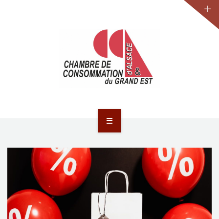
JURIDIQUE
LA CCA-GE
NOS ACTIONS
CONTACT
ACCUEIL
ACTUALITÉS
JURIDIQUE
LA CCA-GE