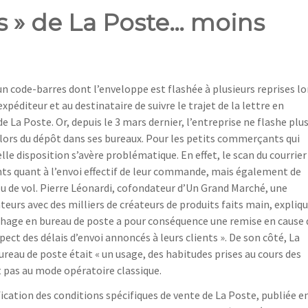
ies » de La Poste… moins
’un code-barres dont l’enveloppe est flashée à plusieurs reprises lo
éditeur et au destinataire de suivre le trajet de la lettre en
e La Poste. Or, depuis le 3 mars dernier, l’entreprise ne flashe plu
) lors du dépôt dans ses bureaux. Pour les petits commerçants qui
lle disposition s’avère problématique. En effet, le scan du courrier
ients quant à l’envoi effectif de leur commande, mais également de
u de vol. Pierre Léonardi, cofondateur d’Un Grand Marché, une
rs avec des milliers de créateurs de produits faits main, expliqu
ashage en bureau de poste a pour conséquence une remise en cause 
ect des délais d’envoi annoncés à leurs clients ». De son côté, La
reau de poste était « un usage, des habitudes prises au cours des
t pas au mode opératoire classique.
fication des conditions spécifiques de vente de La Poste, publiée e