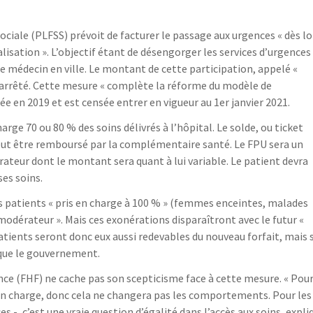
sociale (PLFSS) prévoit de facturer le passage aux urgences « dès lo
alisation ». L’objectif étant de désengorger les services d’urgences
de médecin en ville. Le montant de cette participation, appelé «
r arrêté. Cette mesure « complète la réforme du modèle de
e en 2019 et est censée entrer en vigueur au 1er janvier 2021.
ge 70 ou 80 % des soins délivrés à l’hôpital. Le solde, ou ticket
peut être remboursé par la complémentaire santé. Le FPU sera un
rateur dont le montant sera quant à lui variable. Le patient devra
ses soins.
s patients « pris en charge à 100 % » (femmes enceintes, malades
 modérateur ». Mais ces exonérations disparaîtront avec le futur «
patients seront donc eux aussi redevables du nouveau forfait, mais 
ique le gouvernement.
nce (FHF) ne cache pas son scepticisme face à cette mesure. « Pou
s en charge, donc cela ne changera pas les comportements. Pour les
s -, c’est une vraie question d’égalité dans l’accès aux soins, expli