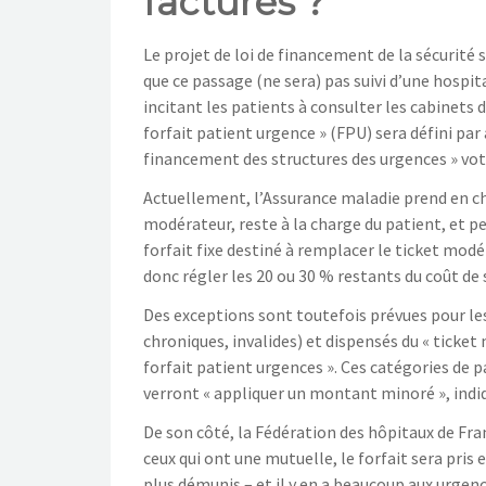
facturés ?
Le projet de loi de financement de la sécurité 
que ce passage (ne sera) pas suivi d’une hospit
incitant les patients à consulter les cabinets 
forfait patient urgence » (FPU) sera défini pa
financement des structures des urgences » voté
Actuellement, l’Assurance maladie prend en char
modérateur, reste à la charge du patient, et 
forfait fixe destiné à remplacer le ticket modé
donc régler les 20 ou 30 % restants du coût de 
Des exceptions sont toutefois prévues pour le
chroniques, invalides) et dispensés du « ticket
forfait patient urgences ». Ces catégories de 
verront « appliquer un montant minoré », ind
De son côté, la Fédération des hôpitaux de Fra
ceux qui ont une mutuelle, le forfait sera pri
plus démunis – et il y en a beaucoup aux urgence