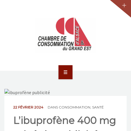
JURIDIQUE
LA CCA-GE
NOS ACTIONS
CONTACT
ACCUEIL
ACTUALITÉS
JURIDIQUE
22 FÉVRIER 2024
DANS
CONSOMMATION
,
SANTÉ
L’ibuprofène 400 mg
LA CCA-GE