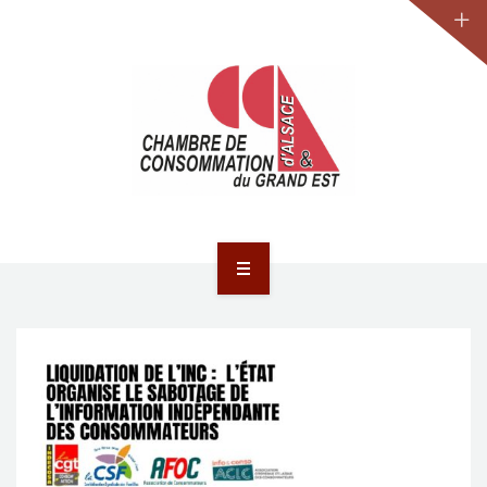
JURIDIQUE
LA CCA-GE
NOS ACTIONS
CONTACT
ACCUEIL
ACTUALITÉS
JURIDIQUE
LA CCA-GE