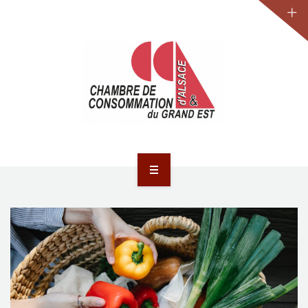
JURIDIQUE
LA CCA-GE
NOS ACTIONS
CONTACT
ACCUEIL
ACTUALITÉS
JURIDIQUE
LA CCA-GE