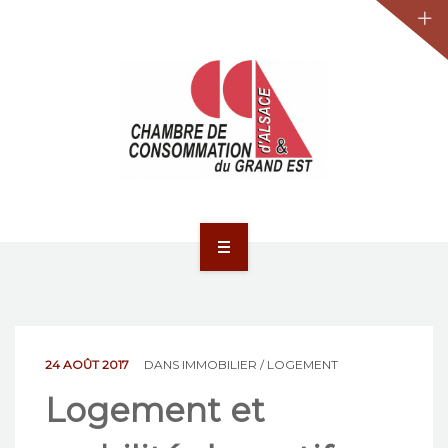
JURIDIQUE
LA CCA-GE
NOS ACTIONS
CONTACT
ACCUEIL
ACTUALITÉS
JURIDIQUE
24 AOÛT 2017
DANS
IMMOBILIER / LOGEMENT
Logement et
LA CCA-GE