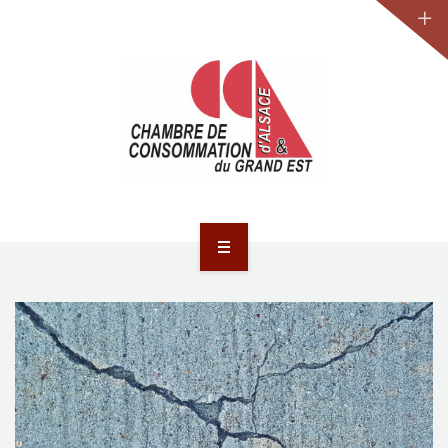
JURIDIQUE
LA CCA-GE
NOS ACTIONS
CONTACT
ACCUEIL
ACTUALITÉS
JURIDIQUE
LA CCA-GE