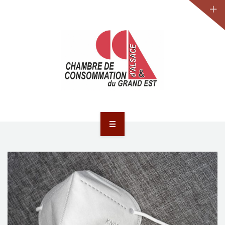
JURIDIQUE
LA CCA-GE
NOS ACTIONS
CONTACT
ACCUEIL
ACTUALITÉS
JURIDIQUE
LA CCA-GE