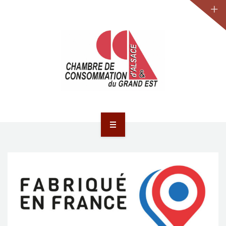
JURIDIQUE
LA CCA-GE
NOS ACTIONS
CONTACT
ACCUEIL
ACTUALITÉS
JURIDIQUE
LA CCA-GE