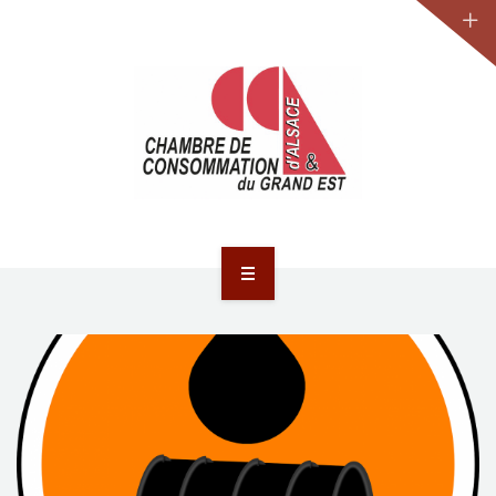
JURIDIQUE
LA CCA-GE
NOS ACTIONS
CONTACT
ACCUEIL
ACTUALITÉS
JURIDIQUE
LA CCA-GE