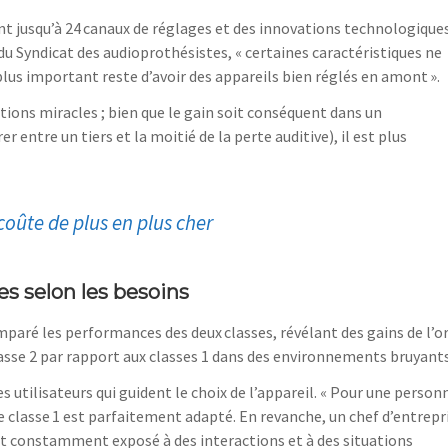
rent jusqu’à 24 canaux de réglages et des innovations technologique
u Syndicat des audioprothésistes, « certaines caractéristiques ne
us important reste d’avoir des appareils bien réglés en amont ».
utions miracles ; bien que le gain soit conséquent dans un
entre un tiers et la moitié de la perte auditive), il est plus
 coûte de plus en plus cher
s selon les besoins
omparé les performances des deux classes, révélant des gains de l’o
lasse 2 par rapport aux classes 1 dans des environnements bruyants
es utilisateurs qui guident le choix de l’appareil. « Pour une person
e classe 1 est parfaitement adapté. En revanche, un chef d’entrepr
t constamment exposé à des interactions et à des situations