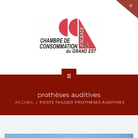
JURIDIQUE
LA CCA-GE
NOS ACTIONS
CONTACT
ACCUEIL
prothèses auditives
ACTUALITÉS
ACCUEIL
POSTS TAGGED PROTHÈSES AUDITIVES
JURIDIQUE
LA CCA-GE