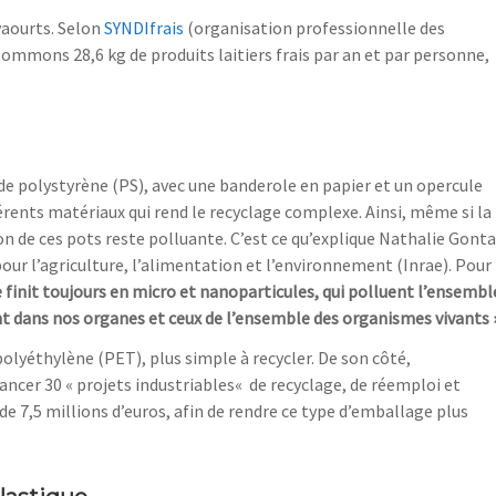
aourts. Selon
SYNDIfrais
(
organisation professionnelle des
sommons 28,6 kg de
produits laitiers frais
par an et par
personne,
de
polystyrène (PS)
, avec une banderole en papier et un opercule
rents matériaux qui rend le recyclage complexe. Ainsi, même si la
on de ces pots
reste polluante. C’est ce qu’explique
Nathali
e Gonta
our l’agriculture, l’alimentation et
l’environnement (Inrae)
. Pour
e finit toujours en micro et nanoparticules, qui polluent l’ensembl
 dans nos organes et ceux de l’ensemble des organismes vivants 
polyéthylène (PET)
, plus simple à recycler. De son côté,
nancer
30
«
projets industriables
«
de recyclage, de
réemploi et
 de 7,5 millions d’euros
, afin de rendre ce type d’emballage plus