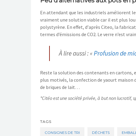
Peu d’alternatives aux pots en p
En attendant que les industriels améliorent le
vraiment
une solution viable
car il est plus lo
polystyrène
. En effet,
d’
après Citeo, la fabrica
termes d’émission
s
de CO
2
.
Le verre n’est vra
À lire aussi : «
Profusion de mi
Reste la solution des contenants en cartons, e
plus motivés, la confection de
yaourt maison 
de briques de lait…
*Citéo est une
société
privée, à
but non lucratif,
s
TAGS
CONSIGNES DE TRI
DÉCHETS
EMBAL