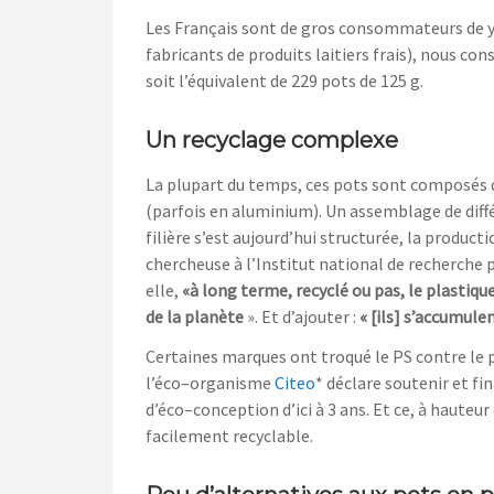
Les Français sont de gros consommateurs de y
fabricants de produits laitiers frais
), nous con
soit l’équivalent de 229 pots de 125
g.
Un recyclage complexe
La plupart du temps, ces pots sont composés 
(parfois en aluminium). Un
assemblage de diffé
filière s’est aujourd’hui structurée, la produc
ti
chercheuse à l’Institut national de recherche p
elle,
«
à long terme, recyclé ou pas, le plastiqu
de la planète
». Et d’ajouter :
« [ils
]
s’acc
umulent
Certaines marques ont troqué le PS contre le
l’éco
–
organisme
Cit
e
o
*
déclare soutenir et fi
d’éco
–
conception d’ici à 3 ans. Et ce, à hauteur
facilemen
t recyclable.