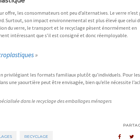
lastique
ur offre, les consommateurs ont peu d’alternatives. Le verre n’est
urd. Surtout,
son
impact environnemental est plus élevé
que celui 
tion du verre
,
le transport
et le recyclage
pèsent
énormément
en
iment intéressant que s’il est consigné et donc réemployable.
croplastiques
»
n privilégiant les formats familiaux plutôt qu’individuel
s
. Pour les
dans une yaour
tière peut être envisagée, bien qu’elle nécessite l’a
pécialisée dans le recyclage des emballages ménagers
PARTA
LAGES
RECYCLAGE