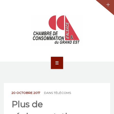
JURIDIQUE
LA CCA-GE
NOS ACTIONS
CONTACT
ACCUEIL
ACTUALITÉS
JURIDIQUE
20 OCTOBRE 2017
DANS
TÉLÉCOMS
Plus de
LA CCA-GE