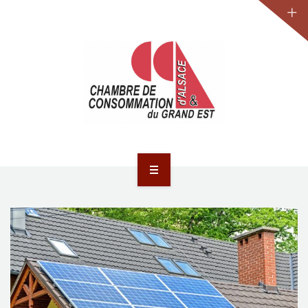
JURIDIQUE
LA CCA-GE
NOS ACTIONS
CONTACT
ACCUEIL
ACTUALITÉS
JURIDIQUE
LA CCA-GE