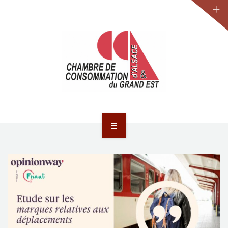
JURIDIQUE
LA CCA-GE
NOS ACTIONS
CONTACT
ACCUEIL
ACTUALITÉS
JURIDIQUE
LA CCA-GE