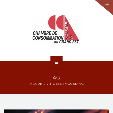
JURIDIQUE
LA CCA-GE
NOS ACTIONS
CONTACT
ACCUEIL
4G
ACTUALITÉS
ACCUEIL
POSTS TAGGED 4G
JURIDIQUE
LA CCA-GE