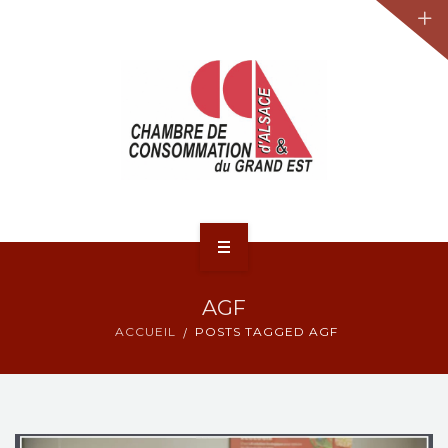
JURIDIQUE
LA CCA-GE
NOS ACTIONS
CONTACT
ACCUEIL
AGF
ACTUALITÉS
ACCUEIL
POSTS TAGGED AGF
JURIDIQUE
LA CCA-GE