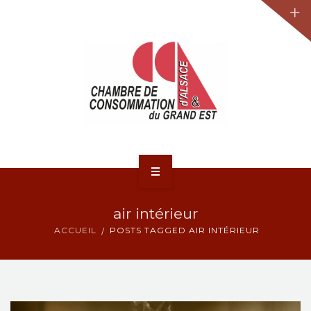
JURIDIQUE
LA CCA-GE
NOS ACTIONS
CONTACT
ACCUEIL
air intérieur
ACTUALITÉS
ACCUEIL
POSTS TAGGED AIR INTÉRIEUR
JURIDIQUE
LA CCA-GE