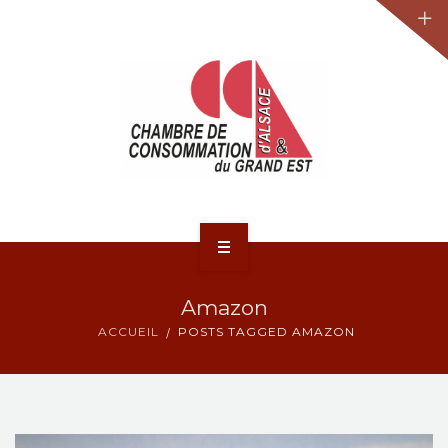
JURIDIQUE
LA CCA-GE
NOS ACTIONS
CONTACT
ACCUEIL
Amazon
ACTUALITÉS
ACCUEIL
POSTS TAGGED AMAZON
JURIDIQUE
LA CCA-GE