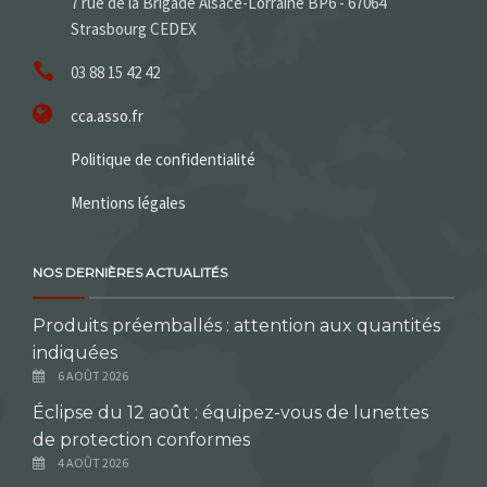
7 rue de la Brigade Alsace-Lorraine BP6 - 67064
Strasbourg CEDEX
03 88 15 42 42
cca.asso.fr
Politique de confidentialité
Mentions légales
NOS DERNIÈRES ACTUALITÉS
Produits préemballés : attention aux quantités
indiquées
6 AOÛT 2026
Éclipse du 12 août : équipez-vous de lunettes
de protection conformes
4 AOÛT 2026