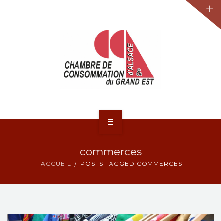
JURIDIQUE
LA CCA-GE
NOS ACTIONS
CONTACT
ACCUEIL
commerces
ACTUALITÉS
ACCUEIL
POSTS TAGGED COMMERCES
JURIDIQUE
LA CCA-GE