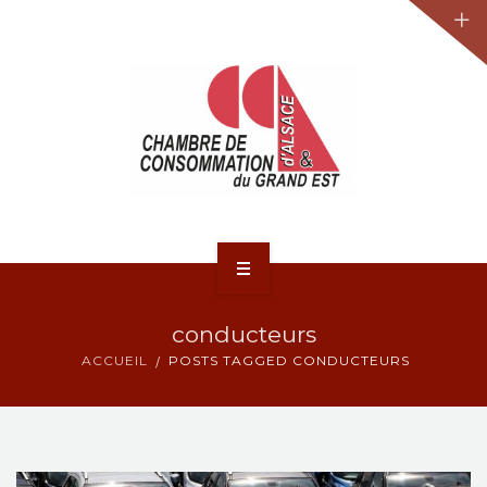
JURIDIQUE
LA CCA-GE
NOS ACTIONS
CONTACT
ACCUEIL
conducteurs
ACTUALITÉS
ACCUEIL
POSTS TAGGED CONDUCTEURS
JURIDIQUE
LA CCA-GE