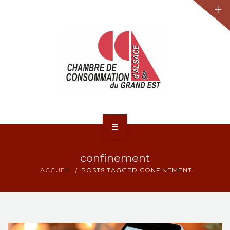
JURIDIQUE
LA CCA-GE
NOS ACTIONS
CONTACT
ACCUEIL
confinement
ACTUALITÉS
ACCUEIL
POSTS TAGGED CONFINEMENT
JURIDIQUE
LA CCA-GE