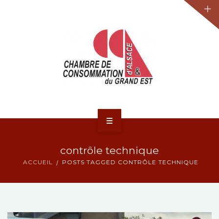
JURIDIQUE
LA CCA-GE
NOS ACTIONS
CONTACT
ACCUEIL
contrôle technique
ACTUALITÉS
ACCUEIL
POSTS TAGGED CONTRÔLE TECHNIQUE
JURIDIQUE
LA CCA-GE