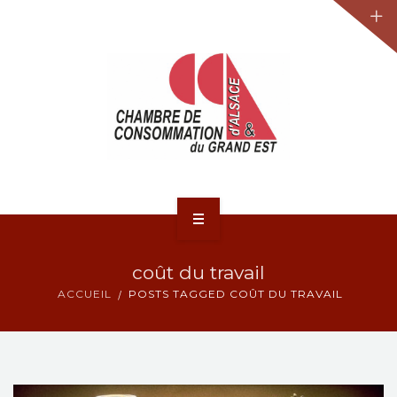
JURIDIQUE
LA CCA-GE
NOS ACTIONS
CONTACT
ACCUEIL
coût du travail
ACTUALITÉS
ACCUEIL
POSTS TAGGED COÛT DU TRAVAIL
JURIDIQUE
LA CCA-GE