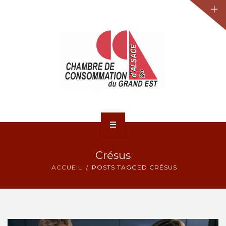
JURIDIQUE
LA CCA-GE
NOS ACTIONS
CONTACT
ACCUEIL
Crésus
ACTUALITÉS
ACCUEIL
POSTS TAGGED CRÉSUS
JURIDIQUE
LA CCA-GE