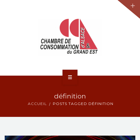
JURIDIQUE
LA CCA-GE
NOS ACTIONS
CONTACT
ACCUEIL
définition
ACTUALITÉS
ACCUEIL
POSTS TAGGED DÉFINITION
JURIDIQUE
LA CCA-GE