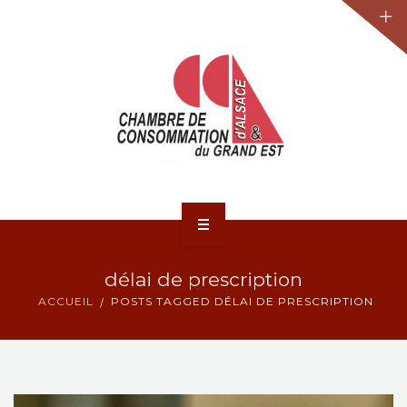
JURIDIQUE
LA CCA-GE
NOS ACTIONS
CONTACT
ACCUEIL
délai de prescription
ACTUALITÉS
ACCUEIL
POSTS TAGGED DÉLAI DE PRESCRIPTION
JURIDIQUE
LA CCA-GE